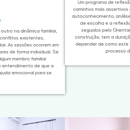
Um programa de reflexão
caminhos mais assertivos 
autoconhecimento, análise
r
de escolha e a reflex
seguidos pelo Orient
utro na dinâmica familiar,
construção, tem a duraçã
onflitos existentes,
depender de como este 
liar. As sessões ocorrem em
processo d
es de forma individual. Se
 algum membro familiar
o entendimento de que a
ajuda emocional para se