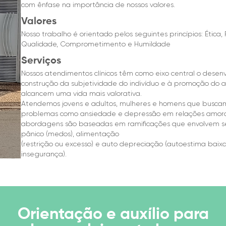
com ênfase na importância de nossos valores.
Valores
Nosso trabalho é orientado pelos seguintes princípios: Ética, 
Qualidade, Comprometimento e Humildade
Serviços
Nossos atendimentos clínicos têm como eixo central o desenv
construção da subjetividade do indivíduo e à promoção do 
alcancem uma vida mais valorativa.
Atendemos jovens e adultos, mulheres e homens que busca
problemas como ansiedade e depressão em relações amorosas
abordagens são baseadas em ramificações que envolvem sen
pânico (medos), alimentação
(restrição ou excesso) e auto depreciação (autoestima baixa
insegurança).
Orientação e auxílio para