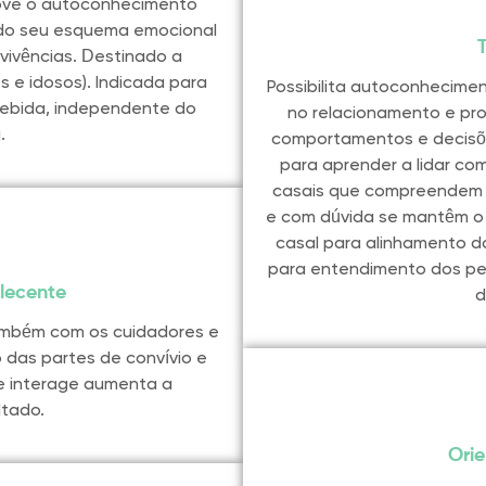
ove o autoconhecimento
te do seu esquema emocional
vivências. Destinado a
 e idosos). Indicada para
Possibilita autoconhecimen
cebida, independente do
no relacionamento e p
.
comportamentos e decisõ
para aprender a lidar com
casais que compreendem q
e com dúvida se mantêm o 
casal para alinhamento d
para entendimento dos pe
lecente
d
também com os cuidadores e
 das partes de convívio e
e interage aumenta a
ltado.
Ori